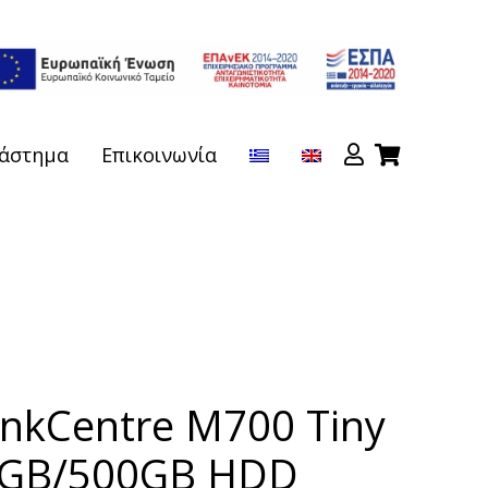
άστημα
Επικοινωνία
inkCentre M700 Tiny
8GB/500GB HDD