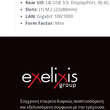
Rear I/O:
(4) USB 3.0, DisplayPort, RJ-45
Slots:
(1) M.2 (22x80mm)
LAN:
Gigabit 100/1000
Form Factor:
Mini
Σύγχρονη εταιρεία διαρκώς αναπτυσσόμενη
και εξελισσόμενη σύμφωνα µε την τρέχουσα