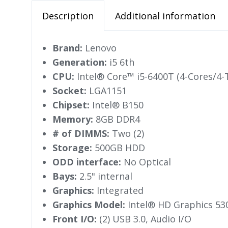
Description
Additional information
Brand:
Lenovo
Generation:
i5 6th
CPU:
Intel® Core™ i5-6400T (4-Cores/4
Socket:
LGA1151
Chipset:
Intel® B150
Memory:
8GB DDR4
# of DIMMS:
Two (2)
Storage:
500GB HDD
ODD interface:
No Optical
Bays:
2.5" internal
Graphics:
Integrated
Graphics Model:
Intel® HD Graphics 53
Front I/O:
(2) USB 3.0, Audio I/O