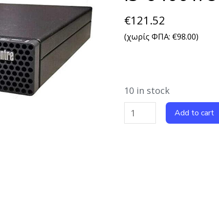
€
121.52
(χωρίς ΦΠΑ:
€
98.00
)
10 in stock
Add to cart