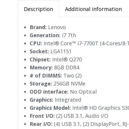
Description
Additional information
Brand:
Lenovo
Generation:
i7 7th
CPU:
Intel® Core™ i7-7700T (4-Cores/8
Socket:
LGA1151
Chipset:
Intel® Q270
Memory:
8GB DDR4
# of DIMMS:
Two (2)
Storage:
256GB NVMe
ODD interface:
No Optical
Graphics:
Integrated
Graphics Model:
Intel® HD Graphics 53
Front I/O:
(2) USB 3.1, Audio I/O
Rear I/O:
(4) USB 3.1, (2) DisplayPort, RJ