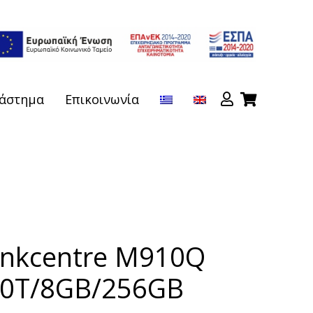
άστημα
Επικοινωνία
inkcentre M910Q
700T/8GB/256GB