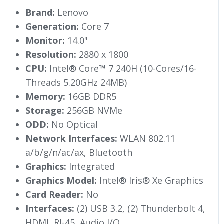
Brand:
Lenovo
Generation:
Core 7
Monitor:
14.0"
Resolution:
2880 x 1800
CPU:
Intel® Core™ 7 240H (10-Cores/16-
Threads 5.20GHz 24MB)
Memory:
16GB DDR5
Storage:
256GB NVMe
ODD:
No Optical
Network Interfaces:
WLAN 802.11
a/b/g/n/ac/ax, Bluetooth
Graphics:
Integrated
Graphics Model:
Intel® Iris® Xe Graphics
Card Reader:
No
Interfaces:
(2) USB 3.2, (2) Thunderbolt 4,
HDMI, RJ-45, Audio I/O