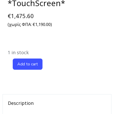
*TouchScreen*
€
1,475.60
(χωρίς ΦΠΑ:
€
1,190.00
)
1 in stock
Add to cart
Description