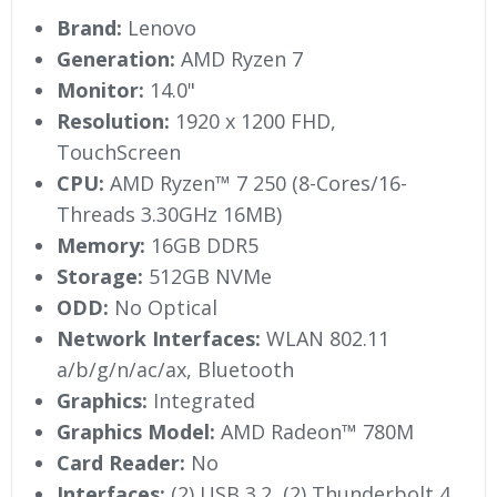
Brand:
Lenovo
Generation:
AMD Ryzen 7
Monitor:
14.0"
Resolution:
1920 x 1200 FHD,
TouchScreen
CPU:
AMD Ryzen™ 7 250 (8-Cores/16-
Threads 3.30GHz 16MB)
Memory:
16GB DDR5
Storage:
512GB NVMe
ODD:
No Optical
Network Interfaces:
WLAN 802.11
a/b/g/n/ac/ax, Bluetooth
Graphics:
Integrated
Graphics Model:
AMD Radeon™ 780M
Card Reader:
No
Interfaces:
(2) USB 3.2, (2) Thunderbolt 4,