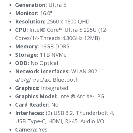
Generation:
Ultra 5
Monitor:
16.0"
Resolution:
2560 x 1600 QHD
CPU:
Intel® Core™ Ultra 5 225U (12-
Cores/14-Threads 4.80GHz 12MB)
Memory:
16GB DDR5
Storage:
1TB NVMe
ODD:
No Optical
Network Interfaces:
WLAN 802.11
a/b/g/n/ac/ax, Bluetooth
Graphics:
Integrated
Graphics Model:
Intel® Arc Xe-LPG
Card Reader:
No
Interfaces:
(2) USB 3.2, Thunderbolt 4,
USB Type-C, HDMI, RJ-45, Audio I/O
Camera:
Yes