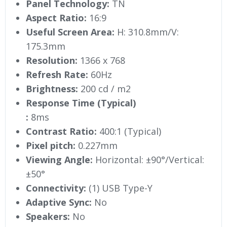
Panel Technology:
TN
Aspect Ratio:
16:9
Useful Screen Area:
H: 310.8mm/V:
175.3mm
Resolution:
1366 x 768
Refresh Rate:
60Hz
Brightness:
200 cd / m2
Response Time (Typical)
:
8ms
Contrast Ratio:
400:1 (Typical)
Pixel pitch:
0.227mm
Viewing Angle:
Horizontal: ±90°/Vertical:
±50°
Connectivity:
(1) USB Type-Y
Adaptive Sync:
No
Speakers:
No