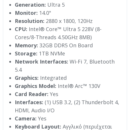
Generation:
Ultra 5
Monitor:
14.0"
Resolution:
2880 x 1800, 120Hz
CPU:
Intel® Core™ Ultra 5 228V (8-
Cores/8-Threads 4.50GHz 8MB)
Memory:
32GB DDR5 On Board
Storage:
1TB NVMe
Network Interfaces:
Wi-Fi 7, Bluetooth
5.4
Graphics:
Integrated
Graphics Model:
Intel® Arc™ 130V
Card Reader:
Yes
Interfaces:
(1) USB 3.2, (2) Thunderbolt 4,
HDMI, Audio I/O
Camera:
Yes
Keyboard Layout:
Αγγλικό (περιέχεται