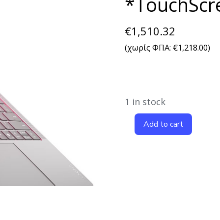
*TouchScr
€
1,510.32
(χωρίς ΦΠΑ:
€
1,218.00
)
1 in stock
Add to cart