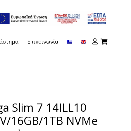
άστημα
Επικοινωνία
a Slim 7 14ILL10
56V/16GB/1TB NVMe