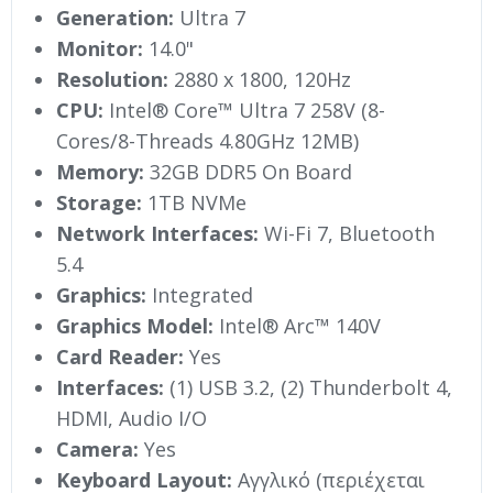
Generation:
Ultra 7
Monitor:
14.0"
Resolution:
2880 x 1800, 120Hz
CPU:
Intel® Core™ Ultra 7 258V (8-
Cores/8-Threads 4.80GHz 12MB)
Memory:
32GB DDR5 On Board
Storage:
1TB NVMe
Network Interfaces:
Wi-Fi 7, Bluetooth
5.4
Graphics:
Integrated
Graphics Model:
Intel® Arc™ 140V
Card Reader:
Yes
Interfaces:
(1) USB 3.2, (2) Thunderbolt 4,
HDMI, Audio I/O
Camera:
Yes
Keyboard Layout:
Αγγλικό (περιέχεται