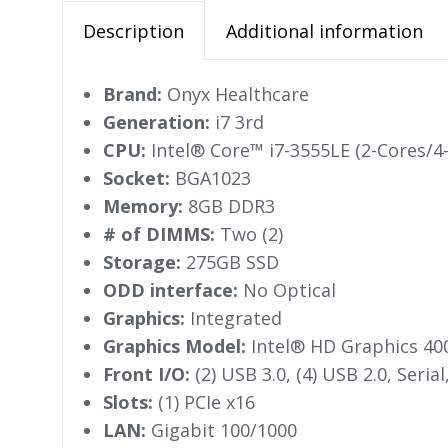
Description
Additional information
Brand:
Onyx Healthcare
Generation:
i7 3rd
CPU:
Intel® Core™ i7-3555LE (2-Cores/
Socket:
BGA1023
Memory:
8GB DDR3
# of DIMMS:
Two (2)
Storage:
275GB SSD
ODD interface:
No Optical
Graphics:
Integrated
Graphics Model:
Intel® HD Graphics 40
Front I/O:
(2) USB 3.0, (4) USB 2.0, Serial
Slots:
(1) PCIe x16
LAN:
Gigabit 100/1000