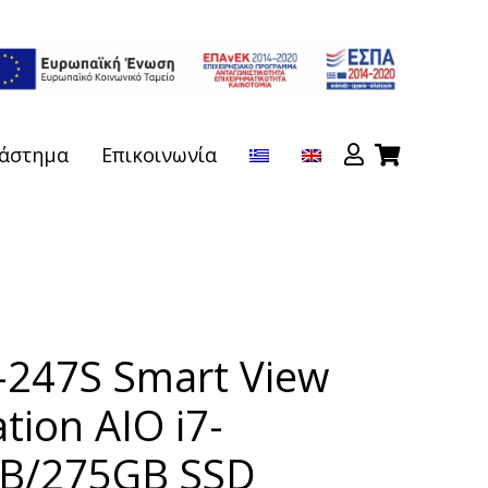
άστημα
Επικοινωνία
-247S Smart View
tion AIO i7-
B/275GB SSD