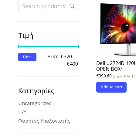
Τιμή
Price:
€320
—
Filter
Dell U2724D 12
€400
OPEN BOX*
€
390.60
(χωρίς ΦΠΑ:
€
3
Add to cart
Κατηγορίες
Uncategorized
Η/Υ
Φορητός Υπολογιστής