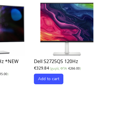
0Hz *NEW
Dell S2725QS 120Hz
€
329.84
(χωρίς ΦΠΑ:
€
266.00
)
15.00
)
Add to cart