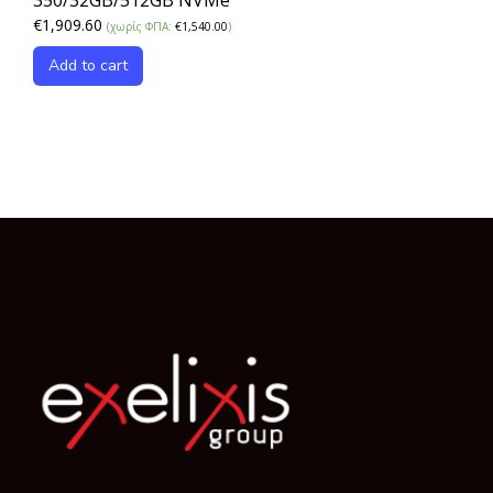
€
1,909.60
(χωρίς ΦΠΑ:
€
1,540.00
)
Add to cart