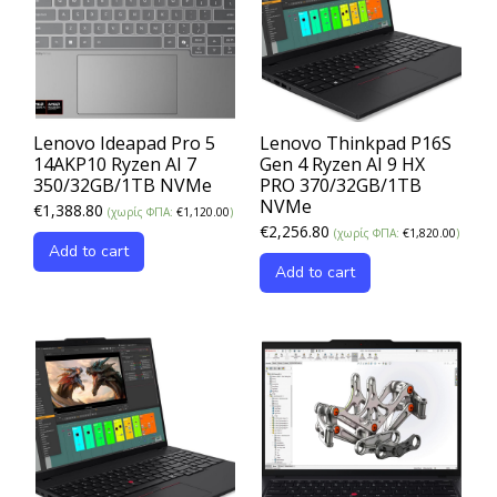
Lenovo Ideapad Pro 5
Lenovo Thinkpad P16S
14AKP10 Ryzen AI 7
Gen 4 Ryzen AI 9 HX
350/32GB/1TB NVMe
PRO 370/32GB/1TB
NVMe
€
1,388.80
(χωρίς ΦΠΑ:
€
1,120.00
)
€
2,256.80
(χωρίς ΦΠΑ:
€
1,820.00
)
Add to cart
Add to cart