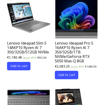
Lenovo Ideapad Slim 5
Lenovo Ideapad Pro 5
14AKP10 Ryzen AI 7
16AKP10 Ryzen AI 7
350/32GB/512GB NVMe
350/32GB/1TB
NVMe/GeForce RTX
€
1,180.48
(χωρίς ΦΠΑ:
€
952.00
)
5050 Max-Q 8GB
Add to cart
€
2,083.20
(χωρίς ΦΠΑ:
€
1,680.00
)
Add to cart