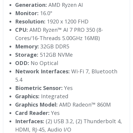
Generation:
AMD Ryzen AI
Monitor:
16.0"
Resolution:
1920 x 1200 FHD
CPU:
AMD Ryzen™ AI 7 PRO 350 (8-
Cores/16-Threads 5.00GHz 16MB)
Memory:
32GB DDR5
Storage:
512GB NVMe
ODD:
No Optical
Network Interfaces:
Wi-Fi 7, Bluetooth
5.4
Biometric Sensor:
Yes
Graphics:
Integrated
Graphics Model:
AMD Radeon™ 860M
Card Reader:
Yes
Interfaces:
(2) USB 3.2, (2) Thunderbolt 4,
HDMI, RJ-45, Audio I/O