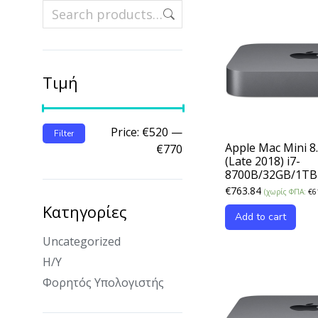
Τιμή
Price:
€520
—
Filter
Apple Mac Mini 8
€770
(Late 2018) i7-
8700B/32GB/1T
€
763.84
(χωρίς ΦΠΑ:
€
6
Κατηγορίες
Add to cart
Uncategorized
Η/Υ
Φορητός Υπολογιστής