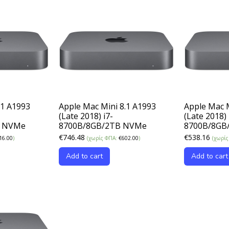
.1 A1993
Apple Mac Mini 8.1 A1993
Apple Mac M
(Late 2018) i7-
(Late 2018) 
B NVMe
8700B/8GB/2TB NVMe
8700B/8GB
€
746.48
€
538.16
16.00
)
(χωρίς ΦΠΑ:
€
602.00
)
(χωρί
Add to cart
Add to cart