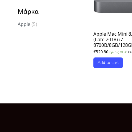
Μάρκα
Apple
(5)
Apple Mac Mini 8
(Late 2018) i7-
8700B/8GB/128G
€
520.80
(χωρίς ΦΠΑ:
€
4
Add to cart