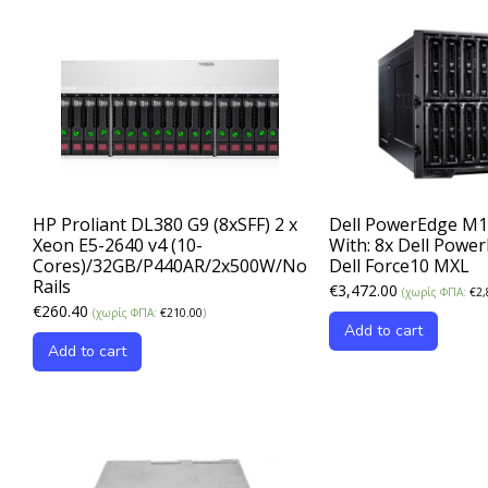
HP Proliant DL380 G9 (8xSFF) 2 x
Dell PowerEdge M1
Xeon E5-2640 v4 (10-
With: 8x Dell Powe
Cores)/32GB/P440AR/2x500W/No
Dell Force10 MXL
Rails
€
3,472.00
(χωρίς ΦΠΑ:
€
2,
€
260.40
(χωρίς ΦΠΑ:
€
210.00
)
Add to cart
Add to cart