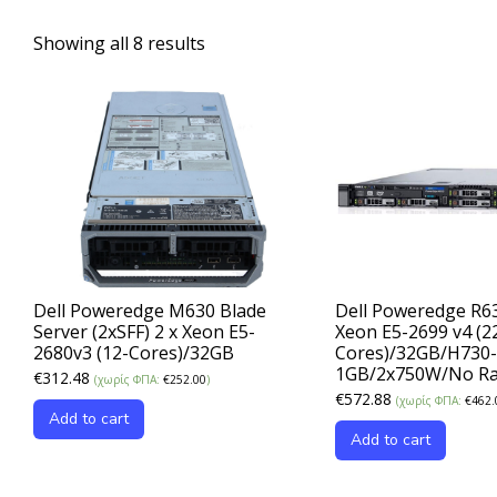
Showing all 8 results
Dell Poweredge M630 Blade
Dell Poweredge R63
Server (2xSFF) 2 x Xeon E5-
Xeon E5-2699 v4 (2
2680v3 (12-Cores)/32GB
Cores)/32GB/H730-
1GB/2x750W/No Ra
€
312.48
(χωρίς ΦΠΑ:
€
252.00
)
€
572.88
(χωρίς ΦΠΑ:
€
462.
Add to cart
Add to cart