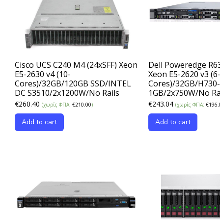
Cisco UCS C240 M4 (24xSFF) Xeon
Dell Poweredge R63
E5-2630 v4 (10-
Xeon E5-2620 v3 (6
Cores)/32GB/120GB SSD/INTEL
Cores)/32GB/H730-
DC S3510/2x1200W/No Rails
1GB/2x750W/No Ra
€
260.40
€
243.04
(χωρίς ΦΠΑ:
€
210.00
)
(χωρίς ΦΠΑ:
€
196.
Add to cart
Add to cart