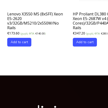
Lenovo X3550 M5 (8xSFF) Xeon
HP Proliant DL380 G
E5-2620
Xeon E5-2687W v4 
v3/32GB/M5210/2x550W/No
Cores)/32GB/P440
Rails
Rails
€
173.60
€
347.20
(χωρίς ΦΠΑ:
€
140.00
)
(χωρίς ΦΠΑ:
€
280.
Add to cart
Add to cart