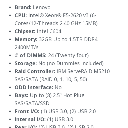
Brand:
Lenovo
CPU:
Intel® Xeon® E5-2620 v3 (6-
Cores/12-Threads 2.40 GHz 15MB)
Chipset:
Intel C604
Memory:
32GB Up to 1.5TB DDR4
2400MT/s
# of DIMMS:
24 (Twenty four)
Storage:
No (no Dummies included)
Raid Controller:
IBM ServeRAID M5210
SAS/SATA (RAID 0, 1, 10, 5, 50)
ODD interface:
No
Bays:
Up to (8) 2.5" Hot Plug
SAS/SATA/SSD
Front I/O:
(1) USB 3.0, (2) USB 2.0
Internal I/O:
(1) USB 3.0
Rear I/O:
(2) USB 3.0, (2) USB 2.0