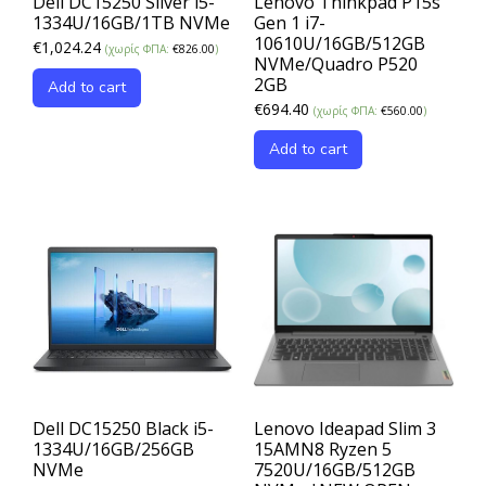
Dell DC15250 Silver i5-
Lenovo Thinkpad P15s
1334U/16GB/1TB NVMe
Gen 1 i7-
10610U/16GB/512GB
€
1,024.24
(χωρίς ΦΠΑ:
€
826.00
)
NVMe/Quadro P520
2GB
Add to cart
€
694.40
(χωρίς ΦΠΑ:
€
560.00
)
Add to cart
Dell DC15250 Black i5-
Lenovo Ideapad Slim 3
1334U/16GB/256GB
15AMN8 Ryzen 5
NVMe
7520U/16GB/512GB