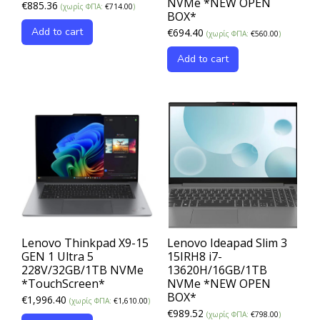
NVMe *NEW OPEN
€
885.36
(χωρίς ΦΠΑ:
€
714.00
)
BOX*
Add to cart
€
694.40
(χωρίς ΦΠΑ:
€
560.00
)
Add to cart
Lenovo Thinkpad X9-15
Lenovo Ideapad Slim 3
GEN 1 Ultra 5
15IRH8 i7-
228V/32GB/1TB NVMe
13620H/16GB/1TB
*TouchScreen*
NVMe *NEW OPEN
BOX*
€
1,996.40
(χωρίς ΦΠΑ:
€
1,610.00
)
€
989.52
(χωρίς ΦΠΑ:
€
798.00
)