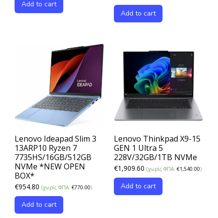
Add to cart
Add to cart
Lenovo Ideapad Slim 3
Lenovo Thinkpad X9-15
13ARP10 Ryzen 7
GEN 1 Ultra 5
7735HS/16GB/512GB
228V/32GB/1TB NVMe
NVMe *NEW OPEN
€
1,909.60
(χωρίς ΦΠΑ:
€
1,540.00
)
BOX*
Add to cart
€
954.80
(χωρίς ΦΠΑ:
€
770.00
)
Add to cart