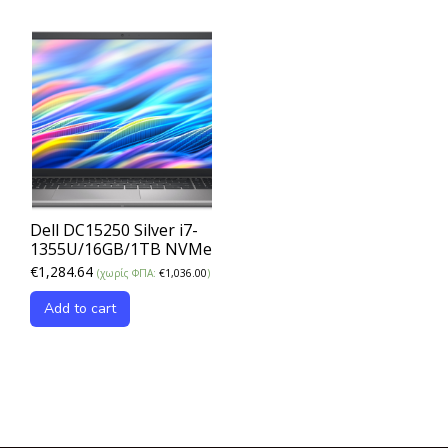
Dell DC15250 Silver i7-
1355U/16GB/1TB NVMe
€
1,284.64
(χωρίς ΦΠΑ:
€
1,036.00
)
Add to cart