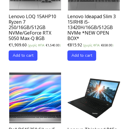
Lenovo LOQ 15AHP10
Lenovo Ideapad Slim 3
Ryzen 7
15IRH8 i5-
250/16GB/512GB
13420H/16GB/512GB
NVMe/GeForce RTX
NVMe *NEW OPEN
5050 Max-Q 8GB
BOX*
€
1,909.60
€
815.92
(χωρίς ΦΠΑ:
€
1,540.00
)
(χωρίς ΦΠΑ:
€
658.00
)
Add to cart
Add to cart