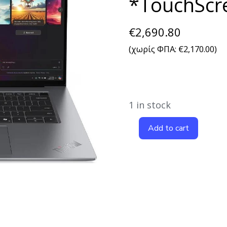
*TouchScr
€
2,690.80
(χωρίς ΦΠΑ:
€
2,170.00
)
1 in stock
Add to cart