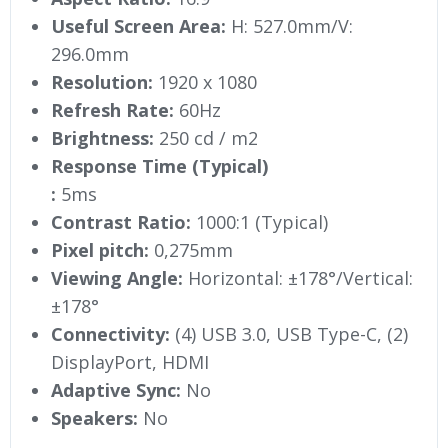
Useful Screen Area:
H: 527.0mm/V:
296.0mm
Resolution:
1920 x 1080
Refresh Rate:
60Hz
Brightness:
250 cd / m2
Response Time (Typical)
:
5ms
Contrast Ratio:
1000:1 (Typical)
Pixel pitch:
0,275mm
Viewing Angle:
Horizontal: ±178°/Vertical:
±178°
Connectivity:
(4) USB 3.0, USB Type-C, (2)
DisplayPort, HDMI
Adaptive Sync:
No
Speakers:
No