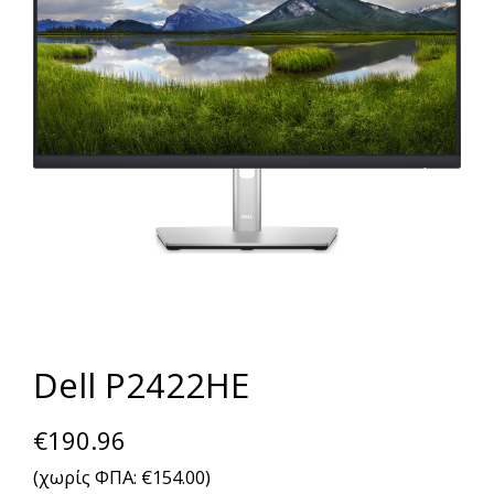
Dell P2422HE
€
190.96
(χωρίς ΦΠΑ:
€
154.00
)