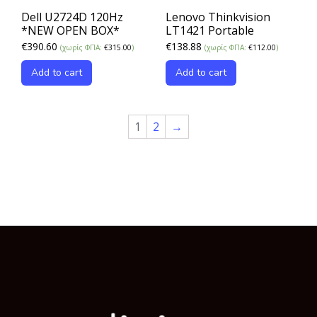
Dell U2724D 120Hz
Lenovo Thinkvision
*NEW OPEN BOX*
LT1421 Portable
€
390.60
€
138.88
(χωρίς ΦΠΑ:
€
315.00
)
(χωρίς ΦΠΑ:
€
112.00
)
Add to cart
Add to cart
1
2
→