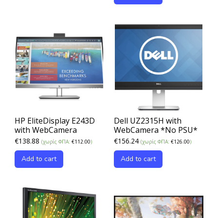
HP EliteDisplay E243D
Dell UZ2315H with
with WebCamera
WebCamera *No PSU*
€
138.88
€
156.24
(χωρίς ΦΠΑ:
€
112.00
)
(χωρίς ΦΠΑ:
€
126.00
)
Add to cart
Add to cart