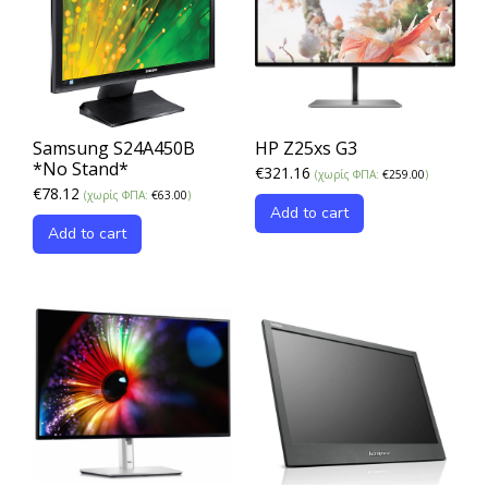
Samsung S24A450B
HP Z25xs G3
*No Stand*
€
321.16
(χωρίς ΦΠΑ:
€
259.00
)
€
78.12
(χωρίς ΦΠΑ:
€
63.00
)
Add to cart
Add to cart