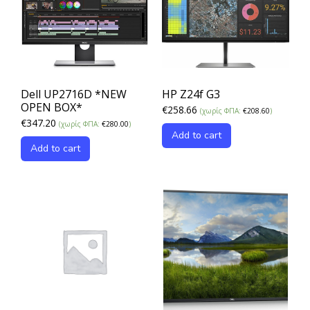
Dell UP2716D *NEW
HP Z24f G3
OPEN BOX*
€
258.66
(χωρίς ΦΠΑ:
€
208.60
)
€
347.20
(χωρίς ΦΠΑ:
€
280.00
)
Add to cart
Add to cart