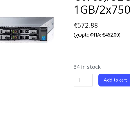
1GB/2x750
€
572.88
(χωρίς ΦΠΑ:
€
462.00
)
34 in stock
Add to cart