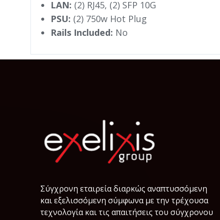
LAN:
(2) RJ45, (2) SFP 10G
PSU:
(2) 750w Hot Plug
Rails Included:
No
Σύγχρονη εταιρεία διαρκώς αναπτυσσόμενη
και εξελισσόμενη σύμφωνα µε την τρέχουσα
τεχνολογία και τις απαιτήσεις του σύγχρονου