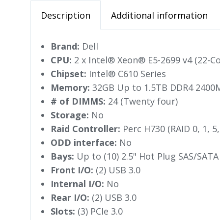
Description
Additional information
Brand:
Dell
CPU:
2 x Intel® Xeon® E5-2699 v4 (22-C
Chipset:
Intel® C610 Series
Memory:
32GB Up to 1.5TB DDR4 2400
# of DIMMS:
24 (Twenty four)
Storage:
No
Raid Controller:
Perc H730 (RAID 0, 1, 5,
ODD interface:
No
Bays:
Up to (10) 2.5" Hot Plug SAS/SATA
Front I/O:
(2) USB 3.0
Internal I/O:
No
Rear I/O:
(2) USB 3.0
Slots:
(3) PCIe 3.0