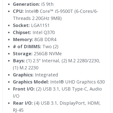
Generation:
i5 9th
CPU:
Intel® Core™ i5-9500T (6-Cores/6-
Threads 2.20GHz 9MB)
Socket:
LGA1151
Chipset:
Intel Q370
Memory:
8GB DDR4
# of DIMMS:
Two (2)
Storage:
256GB NVMe
Bays:
(1) 2.5" Internal, (2) M.2 2280/2230,
(1) M.2 2230
Graphics:
Integrated
Graphics Model:
Intel® UHD Graphics 630
Front I/O:
(2) USB 3.1, USB Type-C, Audio
I/O
Rear I/O:
(4) USB 3.1, DisplayPort, HDMI,
RJ-45