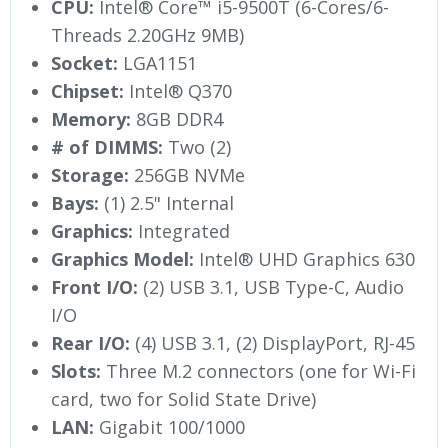
CPU:
Intel® Core™ i5-9500T (6-Cores/6-
Threads 2.20GHz 9MB)
Socket:
LGA1151
Chipset:
Intel® Q370
Memory:
8GB DDR4
# of DIMMS:
Two (2)
Storage:
256GB NVMe
Bays:
(1) 2.5" Internal
Graphics:
Integrated
Graphics Model:
Intel® UHD Graphics 630
Front I/O:
(2) USB 3.1, USB Type-C, Audio
I/O
Rear I/O:
(4) USB 3.1, (2) DisplayPort, RJ-45
Slots:
Three M.2 connectors (one for Wi-Fi
card, two for Solid State Drive)
LAN:
Gigabit 100/1000