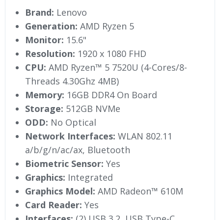
Brand:
Lenovo
Generation:
AMD Ryzen 5
Monitor:
15.6"
Resolution:
1920 x 1080 FHD
CPU:
AMD Ryzen™ 5 7520U (4-Cores/8-
Threads 4.30Ghz 4MB)
Memory:
16GB DDR4 On Board
Storage:
512GB NVMe
ODD:
No Optical
Network Interfaces:
WLAN 802.11
a/b/g/n/ac/ax, Bluetooth
Biometric Sensor:
Yes
Graphics:
Integrated
Graphics Model:
AMD Radeon™ 610M
Card Reader:
Yes
Interfaces:
(2) USB 3.2, USB Type-C,