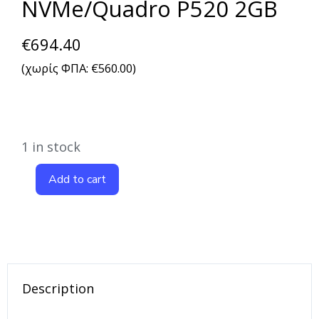
NVMe/Quadro P520 2GB
€
694.40
(χωρίς ΦΠΑ:
€
560.00
)
1 in stock
Add to cart
Description