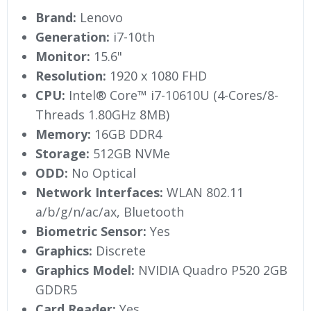
Brand:
Lenovo
Generation:
i7-10th
Monitor:
15.6"
Resolution:
1920 x 1080 FHD
CPU:
Intel® Core™ i7-10610U (4-Cores/8-
Threads 1.80GHz 8MB)
Memory:
16GB DDR4
Storage:
512GB NVMe
ODD:
No Optical
Network Interfaces:
WLAN 802.11
a/b/g/n/ac/ax, Bluetooth
Biometric Sensor:
Yes
Graphics:
Discrete
Graphics Model:
NVIDIA Quadro P520 2GB
GDDR5
Card Reader:
Yes